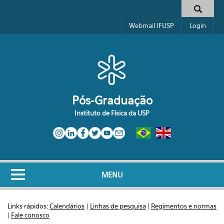
Pular para o conteúdo principal
Formulário de busca
Webmail IFUSP
Login
Pós-Graduação
Instituto de Física da USP
MENU
Links rápidos:
Calendários
|
Linhas de pesquisa
|
Regimentos e normas
|
Fale conosco