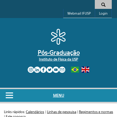
Pular para o conteúdo principal
Formulário de busca
Webmail IFUSP
Login
Pós-Graduação
Instituto de Física da USP
MENU
Links rápidos:
Calendários
|
Linhas de pesquisa
|
Regimentos e normas
|
Fale conosco