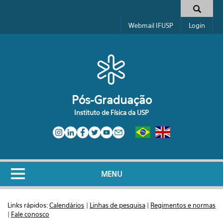
Pular para o conteúdo principal
Formulário de busca
Webmail IFUSP
Login
Pós-Graduação
Instituto de Física da USP
MENU
Links rápidos:
Calendários
|
Linhas de pesquisa
|
Regimentos e normas
|
Fale conosco