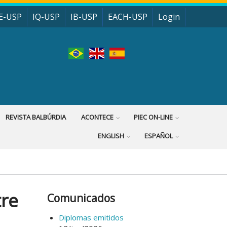
E-USP
IQ-USP
IB-USP
EACH-USP
Login
REVISTA BALBÚRDIA
ACONTECE
PIEC ON-LINE
ENGLISH
ESPAÑOL
re
Comunicados
Diplomas emitidos