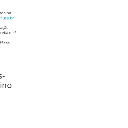
ando na
f.usp.br
.
tação:
reita de 3
ficas.
s-
ino