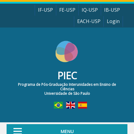
Pular para o conteúdo principal
IF-USP
FE-USP
IQ-USP
IB-USP
EACH-USP
Login
PIEC
Programa de Pós-Graduação Interunidades em Ensino de
Ciências
Universidade de São Paulo
MENU