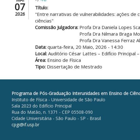
07
Título:
2026
"Entre narrativas de vulnerabilidades: ações de
ciências"
Comissão Julgadora:
Profa Dra Daniela Lopes Sca
Profa Dra Nilmara Braga M
Profa Dra Vanessa Ferraz 
Data:
quarta-feira, 20 Maio, 2026 - 14:30
Local:
Auditório César Lattes – Edifício Principal 
Área:
Ensino de Física
Tipo:
Dissertação de Mestrado
Programa de Pós-Graduação Interunidades em Ensino de Ciênc
Instituto de Física - Universidade de São Paulo
Sala 2023 do Edifício Principal
Rua do Matão, n. 1371 - CEP 05508-090
Cidade Universitária - São Paulo - SP - Brasil
cpgi@if.usp.br