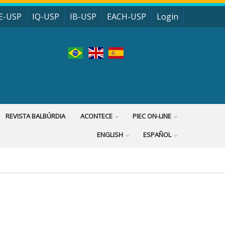
E-USP
IQ-USP
IB-USP
EACH-USP
Login
REVISTA BALBÚRDIA
ACONTECE
PIEC ON-LINE
ENGLISH
ESPAÑOL