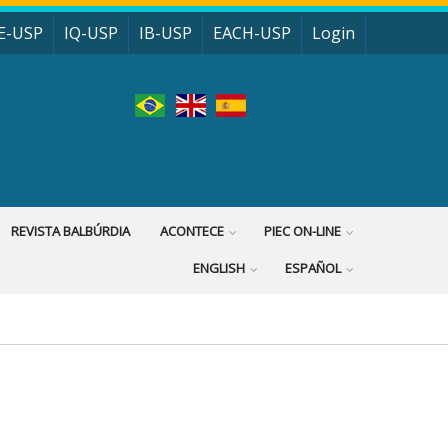
E-USP
IQ-USP
IB-USP
EACH-USP
Login
REVISTA BALBÚRDIA
ACONTECE
PIEC ON-LINE
ENGLISH
ESPAÑOL