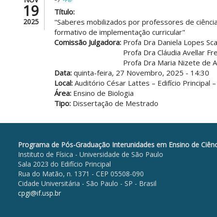
19
Título:
2025
"Saberes mobilizados por professores de ciênci
formativo de implementação curricular"
Comissão Julgadora:
Profa Dra Daniela Lopes Sca
Profa Dra Cláudia Avellar Fre
Profa Dra Maria Nizete de
Data:
quinta-feira, 27 Novembro, 2025 - 14:30
Local:
Auditório César Lattes – Edifício Principal 
Área:
Ensino de Biologia
Tipo:
Dissertação de Mestrado
Programa de Pós-Graduação Interunidades em Ensino de Ciênc
Instituto de Física - Universidade de São Paulo
Sala 2023 do Edifício Principal
Rua do Matão, n. 1371 - CEP 05508-090
Cidade Universitária - São Paulo - SP - Brasil
cpgi@if.usp.br