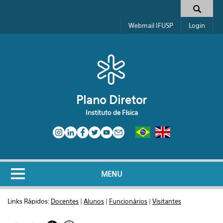
Pular para o conteúdo principal
Formulário de busca
Webmail IFUSP
Login
Plano Diretor
Instituto de Física
MENU
Links Rápidos:
Docentes
|
Alunos
|
Funcionários
|
Visitantes