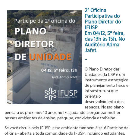
2ª Oficina
Participativa do
Plano Diretor do
IFUSP
Em 04/12, 5ª feira,
das 13h às 15h. No
Auditório Adma
Jafet.
--
O Plano Diretor das
Unidades da USP é um
instrumento estratégico
de planejamento físico e
infraestrutura que
orienta o
desenvolvimento dos
espaços.
Nosso
plano
pensará os próximos 10 anos no IF, ajudando a organizar melhor
nossos ambientes de ensino, pesquisa, convivência e trabalho.
Se você circula pelo IFUSP, esse ambiente também é seu!
Participe da
oficina -
aberta a toda comunidade do IFUSP, incluindo estudantes,