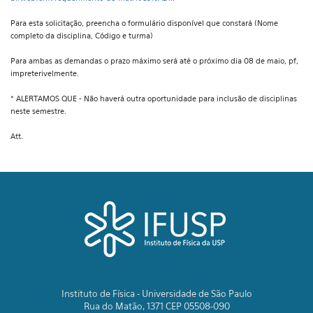
Para esta solicitação, preencha o formulário disponível que constará (Nome
completo da disciplina, Código e turma)
Para ambas as demandas o prazo máximo será até o próximo dia 08 de maio, pf,
impreterivelmente.
* ALERTAMOS QUE - Não haverá outra oportunidade para inclusão de disciplinas
neste semestre.
Att.
Instituto de Física - Universidade de São Paulo
Rua do Matão, 1371 CEP 05508-090