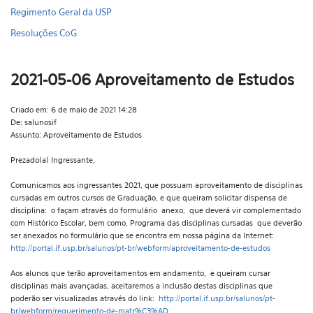
Regimento Geral da USP
Resoluções CoG
2021-05-06 Aproveitamento de Estudos
Criado em: 6 de maio de 2021 14:28
De: salunosif
Assunto: Aproveitamento de Estudos
Prezado(a) Ingressante,
Comunicamos aos ingressantes 2021, que possuam aproveitamento de disciplinas
cursadas em outros cursos de Graduação, e que queiram solicitar dispensa de
disciplina: o façam através do formulário anexo, que deverá vir complementado
com Histórico Escolar, bem como, Programa das disciplinas cursadas que deverão
ser anexados no formulário que se encontra em nossa página da Internet:
http://portal.if.usp.br/salunos/pt-br/webform/aproveitamento-de-estudos
Aos alunos que terão aproveitamentos em andamento, e queiram cursar
disciplinas mais avançadas, aceitaremos a inclusão destas disciplinas que
poderão ser visualizadas através do link:
http://portal.if.usp.br/salunos/pt-
br/webform/requerimento-de-matr%C3%AD...