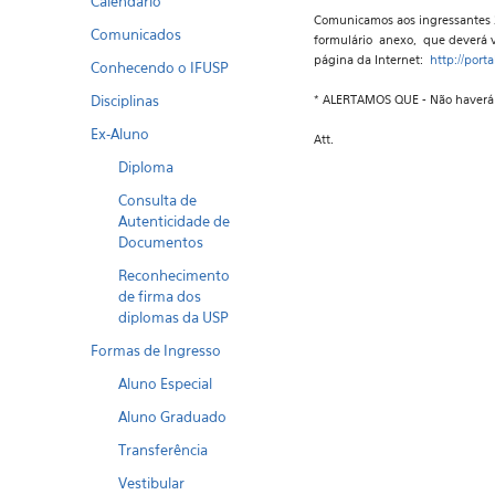
Calendario
Comunicamos aos ingressantes 2
Comunicados
formulário anexo, que deverá v
página da Internet:
http://port
Conhecendo o IFUSP
Disciplinas
* ALERTAMOS QUE - Não haverá o
Ex-Aluno
Att.
Diploma
Consulta de
Autenticidade de
Documentos
Reconhecimento
de firma dos
diplomas da USP
Formas de Ingresso
Aluno Especial
Aluno Graduado
Transferência
Vestibular