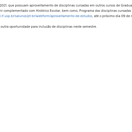
021, que possuam aproveitamento de disciplinas cursadas em outros cursos de Graduação
ir complementado com Histórico Escolar, bem como, Programa das disciplinas cursadas
al.if.usp.br/salunos/pt-br/webform/aproveitamento-de-estudos
, até o próximo dia 09 de 
utra oportunidade para inclusão de disciplinas neste semestre.