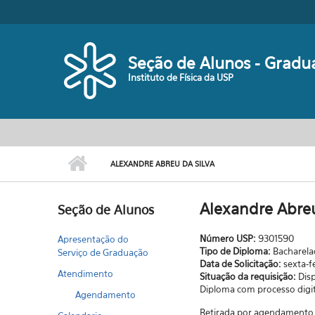
Pular para o conteúdo principal
Seção de Alunos - Gradu
Instituto de Física da USP
ALEXANDRE ABREU DA SILVA
Alexandre Abreu
Seção de Alunos
Número USP:
9301590
Apresentação do
Tipo de Diploma:
Bacharel
Serviço de Graduação
Data de Solicitação:
sexta-f
Atendimento
Situação da requisição:
Dis
Diploma com processo digit
Agendamento
Retirada por agendamento