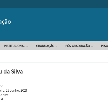
Formulário d
ação
INSTITUCIONAL
GRADUAÇÃO
PÓS-GRADUAÇÃO
PESQ
 da Silva
ado
eira, 25 Junho, 2021
ponível
al.
.