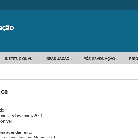
Formulário d
ação
INSTITUCIONAL
GRADUAÇÃO
PÓS-GRADUAÇÃO
PESQ
nca
ado
feira, 25 Fevereiro, 2021
ponível
a via agendamento.
l para download no Alumni USP.