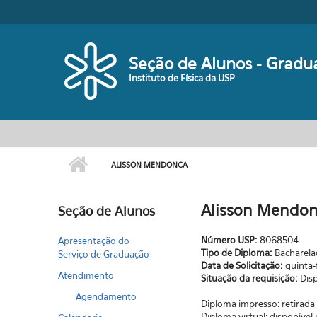
Pular para o conteúdo principal
Seção de Alunos - Gradu
Instituto de Física da USP
ALISSON MENDONCA
Alisson Mendo
Seção de Alunos
Número USP:
8068504
Apresentação do
Tipo de Diploma:
Bacharel
Serviço de Graduação
Data de Solicitação:
quinta-
Atendimento
Situação da requisição:
Dis
Agendamento
Diploma impresso: retirad
Diploma virtual: disponíve