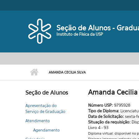
Pular para o conteúdo principal
Seção de Alunos - Gradu
Instituto de Física da USP
AMANDA CECILIA SILVA
Amanda Cecilia 
Seção de Alunos
Número USP:
9795928
Apresentação do
Tipo de Diploma:
Licenciatu
Serviço de Graduação
Data de Solicitação:
sexta-f
Atendimento
Situação da requisição:
Dis
Livro 4 - 93
Agendamento
Diploma virtual: disponível no 