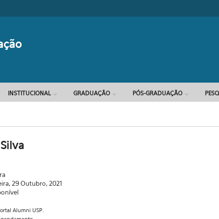
Formulário d
ação
INSTITUCIONAL
GRADUAÇÃO
PÓS-GRADUAÇÃO
PESQ
Silva
ra
eira, 29 Outubro, 2021
ponível
portal Alumni USP.