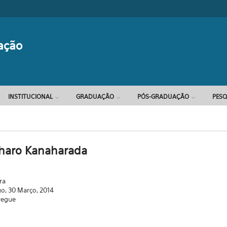
Formulário d
ação
INSTITUCIONAL
GRADUAÇÃO
PÓS-GRADUAÇÃO
PESQ
haro Kanaharada
ra
o, 30 Março, 2014
regue