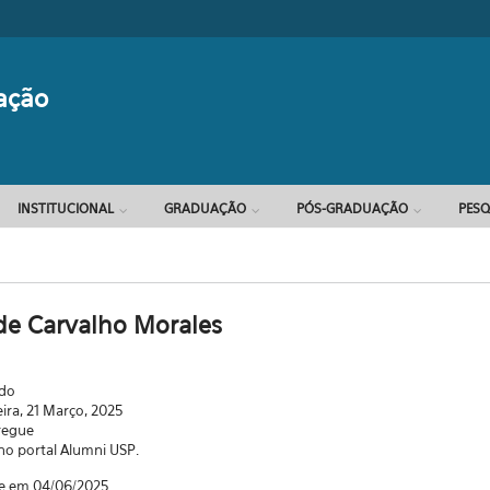
Formulário d
ação
INSTITUCIONAL
GRADUAÇÃO
PÓS-GRADUAÇÃO
PESQ
de Carvalho Morales
ado
eira, 21 Março, 2025
regue
 no portal Alumni USP.
e em 04/06/2025.