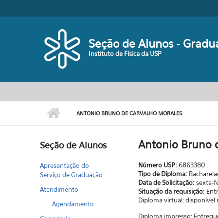
Pular para o conteúdo principal
Seção de Alunos - Gradu
Instituto de Física da USP
ANTONIO BRUNO DE CARVALHO MORALES
Antonio Bruno 
Seção de Alunos
Número USP:
6863380
Apresentação do
Tipo de Diploma:
Bacharel
Serviço de Graduação
Data de Solicitação:
sexta-f
Atendimento
Situação da requisição:
Ent
Diploma virtual: disponível
Agendamento
Diploma impresso: Entregu