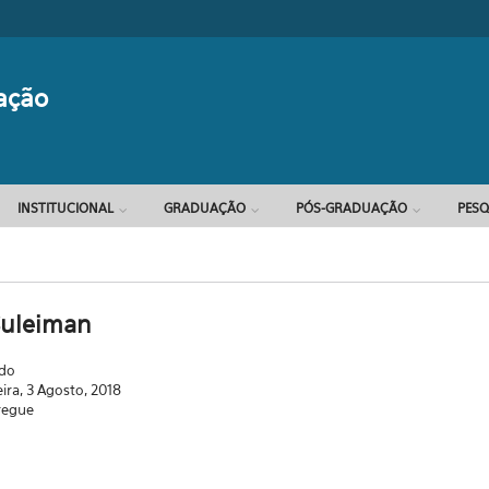
Formulário d
ação
INSTITUCIONAL
GRADUAÇÃO
PÓS-GRADUAÇÃO
PESQ
Suleiman
ado
eira, 3 Agosto, 2018
regue