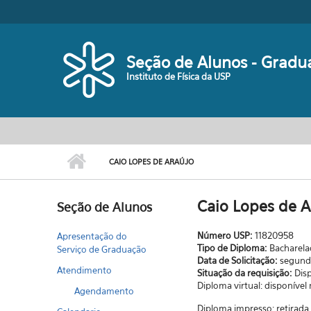
Pular para o conteúdo principal
Seção de Alunos - Gradu
Instituto de Física da USP
CAIO LOPES DE ARAÚJO
Caio Lopes de A
Seção de Alunos
Número USP:
11820958
Apresentação do
Tipo de Diploma:
Bacharel
Serviço de Graduação
Data de Solicitação:
segunda
Atendimento
Situação da requisição:
Dis
Diploma virtual: disponível
Agendamento
Diploma impresso: retirad