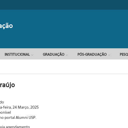
Formulário d
ação
INSTITUCIONAL
GRADUAÇÃO
PÓS-GRADUAÇÃO
PESQ
raújo
ado
-feira, 24 Março, 2025
ponível
 no portal Alumni USP.
a via agendamento.