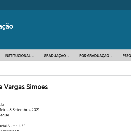
Formulário d
ação
INSTITUCIONAL
GRADUAÇÃO
PÓS-GRADUAÇÃO
PESQ
a Vargas Simoes
ado
feira, 8 Setembro, 2021
regue
portal Alumni USP.