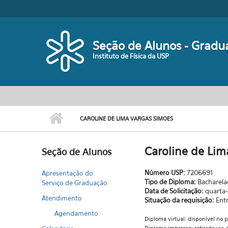
Pular para o conteúdo principal
Seção de Alunos - Gradu
Instituto de Física da USP
CAROLINE DE LIMA VARGAS SIMOES
Caroline de Lim
Seção de Alunos
Número USP:
7206691
Apresentação do
Tipo de Diploma:
Bacharel
Serviço de Graduação
Data de Solicitação:
quarta-
Atendimento
Situação da requisição:
Ent
Agendamento
Diploma virtual: disponível no 