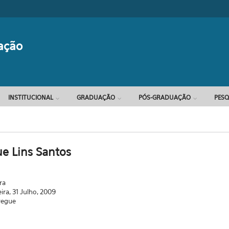
Formulário d
ação
INSTITUCIONAL
GRADUAÇÃO
PÓS-GRADUAÇÃO
PESQ
e Lins Santos
ra
eira, 31 Julho, 2009
regue