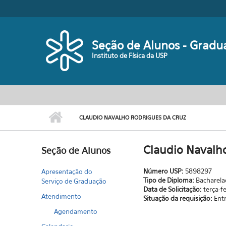
Pular para o conteúdo principal
Seção de Alunos - Gradu
Instituto de Física da USP
CLAUDIO NAVALHO RODRIGUES DA CRUZ
Claudio Navalh
Seção de Alunos
Número USP:
5898297
Apresentação do
Tipo de Diploma:
Bacharel
Serviço de Graduação
Data de Solicitação:
terça-fe
Atendimento
Situação da requisição:
Ent
Agendamento