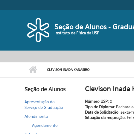
Pular para o conteúdo principal
Seção de Alunos - Gradu
Instituto de Física da USP
CLEVISON INADA KANASIRO
Clevison Inada 
Seção de Alunos
Número USP:
0
Apresentação do
Tipo de Diploma:
Bacharel
Serviço de Graduação
Data de Solicitação:
sexta-f
Atendimento
Situação da requisição:
Ent
Agendamento