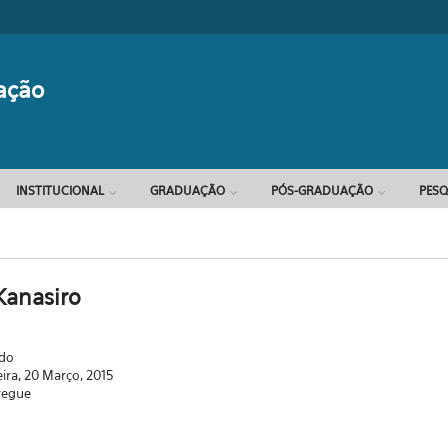
Formulário d
ação
INSTITUCIONAL
GRADUAÇÃO
PÓS-GRADUAÇÃO
PESQ
Kanasiro
ado
eira, 20 Março, 2015
regue