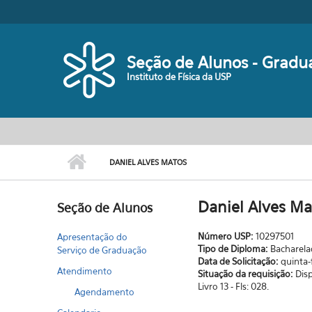
Pular para o conteúdo principal
Seção de Alunos - Gradu
Instituto de Física da USP
DANIEL ALVES MATOS
Daniel Alves Ma
Seção de Alunos
Número USP:
10297501
Apresentação do
Tipo de Diploma:
Bacharel
Serviço de Graduação
Data de Solicitação:
quinta-
Atendimento
Situação da requisição:
Dis
Livro 13 - Fls: 028.
Agendamento