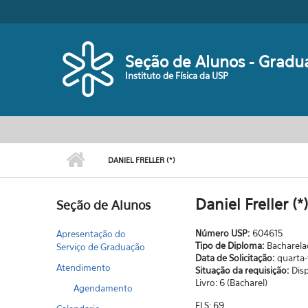
Pular para o conteúdo principal
Seção de Alunos - Gradu
Instituto de Física da USP
DANIEL FRELLER (*)
Daniel Freller (*)
Seção de Alunos
Número USP:
604615
Apresentação do
Tipo de Diploma:
Bacharel
Serviço de Graduação
Data de Solicitação:
quarta-
Atendimento
Situação da requisição:
Dis
Livro: 6 (Bacharel)
Agendamento
FLS: 69