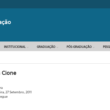
Formulário d
ação
INSTITUCIONAL
GRADUAÇÃO
PÓS-GRADUAÇÃO
PESQ
s Cione
ra
eira, 27 Setembro, 2011
regue