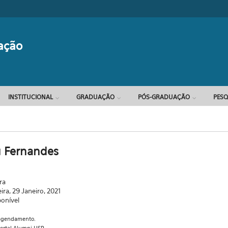
Formulário d
ação
INSTITUCIONAL
GRADUAÇÃO
PÓS-GRADUAÇÃO
PESQ
u Fernandes
ra
eira, 29 Janeiro, 2021
ponível
a agendamento.