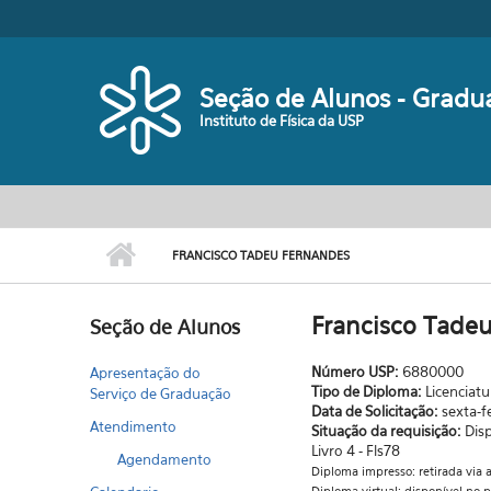
Pular para o conteúdo principal
Seção de Alunos - Gradu
Instituto de Física da USP
FRANCISCO TADEU FERNANDES
Francisco Tade
Seção de Alunos
Número USP:
6880000
Apresentação do
Tipo de Diploma:
Licenciatu
Serviço de Graduação
Data de Solicitação:
sexta-f
Atendimento
Situação da requisição:
Dis
Livro 4 - Fls78
Agendamento
Diploma impresso: retirada vi