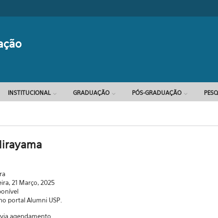
Formulário d
ação
INSTITUCIONAL
GRADUAÇÃO
PÓS-GRADUAÇÃO
PESQ
Hirayama
ra
eira, 21 Março, 2025
ponível
 no portal Alumni USP.
a via agendamento.