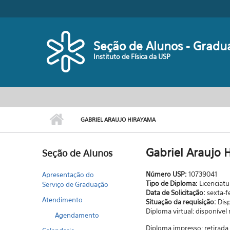
Pular para o conteúdo principal
Seção de Alunos - Gradu
Instituto de Física da USP
GABRIEL ARAUJO HIRAYAMA
Gabriel Araujo 
Seção de Alunos
Número USP:
10739041
Apresentação do
Tipo de Diploma:
Licenciatu
Serviço de Graduação
Data de Solicitação:
sexta-f
Atendimento
Situação da requisição:
Dis
Diploma virtual: disponível
Agendamento
Diploma impresso: retirad