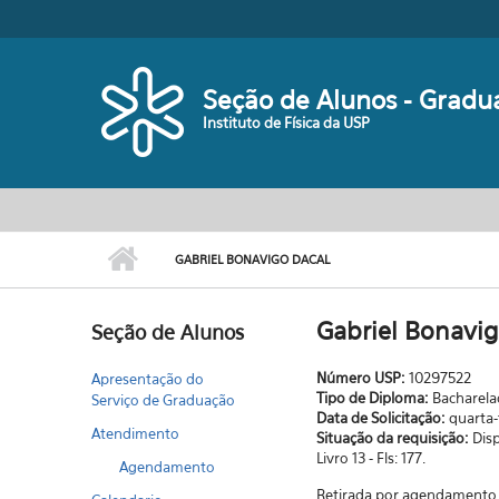
Pular para o conteúdo principal
Seção de Alunos - Gradu
Instituto de Física da USP
GABRIEL BONAVIGO DACAL
Gabriel Bonavig
Seção de Alunos
Número USP:
10297522
Apresentação do
Tipo de Diploma:
Bacharel
Serviço de Graduação
Data de Solicitação:
quarta-
Atendimento
Situação da requisição:
Dis
Livro 13 - Fls: 177.
Agendamento
Retirada por agendamento