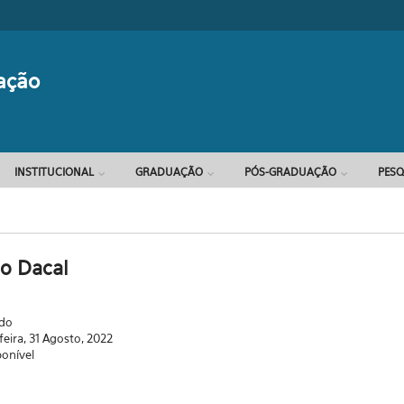
Formulário d
ação
INSTITUCIONAL
GRADUAÇÃO
PÓS-GRADUAÇÃO
PESQ
o Dacal
ado
feira, 31 Agosto, 2022
ponível
.