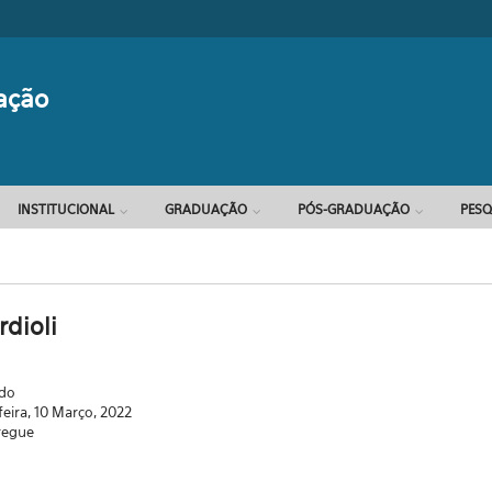
Formulário d
ação
INSTITUCIONAL
GRADUAÇÃO
PÓS-GRADUAÇÃO
PESQ
rdioli
ado
feira, 10 Março, 2022
regue