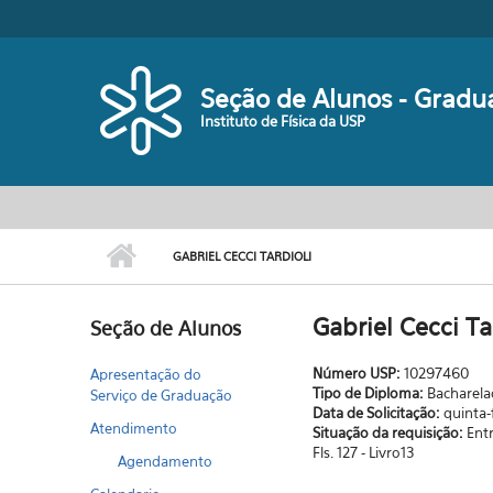
Pular para o conteúdo principal
Seção de Alunos - Gradu
Instituto de Física da USP
GABRIEL CECCI TARDIOLI
Gabriel Cecci Ta
Seção de Alunos
Número USP:
10297460
Apresentação do
Tipo de Diploma:
Bacharel
Serviço de Graduação
Data de Solicitação:
quinta-
Atendimento
Situação da requisição:
Ent
Fls. 127 - Livro13
Agendamento