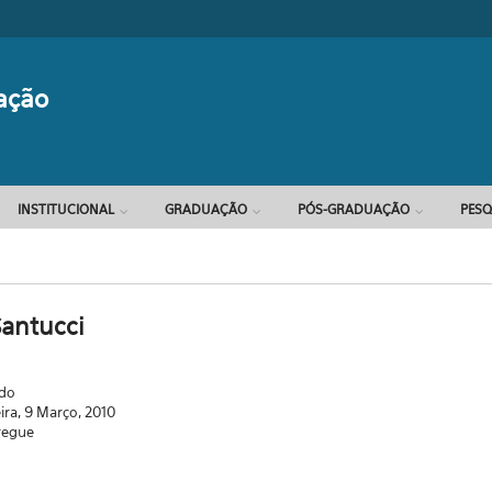
Formulário d
ação
INSTITUCIONAL
GRADUAÇÃO
PÓS-GRADUAÇÃO
PESQ
Santucci
ado
eira, 9 Março, 2010
regue