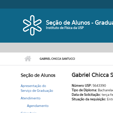
Pular para o conteúdo principal
Seção de Alunos - Gradu
Instituto de Física da USP
GABRIEL CHICCA SANTUCCI
Gabriel Chicca 
Seção de Alunos
Número USP:
5643390
Apresentação do
Tipo de Diploma:
Bacharel
Serviço de Graduação
Data de Solicitação:
terça-f
Atendimento
Situação da requisição:
Ent
Agendamento