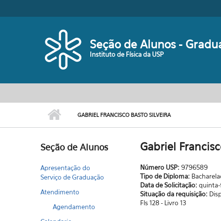
Pular para o conteúdo principal
Seção de Alunos - Gradu
Instituto de Física da USP
GABRIEL FRANCISCO BASTO SILVEIRA
Gabriel Francisc
Seção de Alunos
Número USP:
9796589
Apresentação do
Tipo de Diploma:
Bacharel
Serviço de Graduação
Data de Solicitação:
quinta-
Atendimento
Situação da requisição:
Dis
Fls 128 - Livro 13
Agendamento