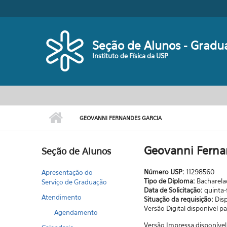
Pular para o conteúdo principal
Seção de Alunos - Gradu
Instituto de Física da USP
GEOVANNI FERNANDES GARCIA
Geovanni Ferna
Seção de Alunos
Número USP:
11298560
Apresentação do
Tipo de Diploma:
Bacharel
Serviço de Graduação
Data de Solicitação:
quinta-
Atendimento
Situação da requisição:
Dis
Versão Digital disponível 
Agendamento
Versão Impressa disponível