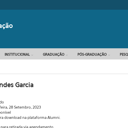
Formulário d
ação
INSTITUCIONAL
GRADUAÇÃO
PÓS-GRADUAÇÃO
PESQ
ndes Garcia
ado
feira, 28 Setembro, 2023
ponível
para download na plataforma Alumni.
 para retirada via agendamento.