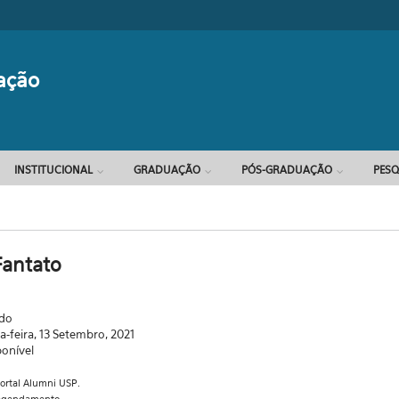
Formulário d
ação
INSTITUCIONAL
GRADUAÇÃO
PÓS-GRADUAÇÃO
PESQ
Fantato
ado
-feira, 13 Setembro, 2021
ponível
portal Alumni USP.