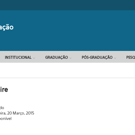
Formulário d
ação
INSTITUCIONAL
GRADUAÇÃO
PÓS-GRADUAÇÃO
PESQ
ire
ado
eira, 20 Março, 2015
ponível