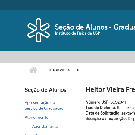
Pular para o conteúdo principal
Seção de Alunos - Gradu
Instituto de Física da USP
HEITOR VIEIRA FREIRE
Heitor Vieira Fre
Seção de Alunos
Número USP:
5992841
Apresentação do
Tipo de Diploma:
Bacharel
Serviço de Graduação
Data de Solicitação:
sexta-f
Atendimento
Situação da requisição:
Dis
Agendamento