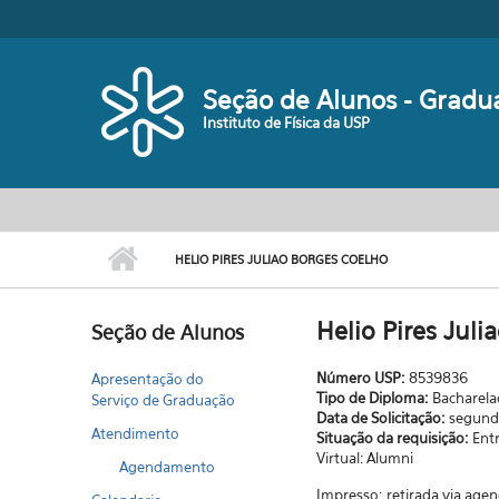
Pular para o conteúdo principal
Seção de Alunos - Gradu
Instituto de Física da USP
HELIO PIRES JULIAO BORGES COELHO
Helio Pires Jul
Seção de Alunos
Número USP:
8539836
Apresentação do
Tipo de Diploma:
Bacharel
Serviço de Graduação
Data de Solicitação:
segunda
Atendimento
Situação da requisição:
Ent
Virtual: Alumni
Agendamento
Impresso: retirada via age