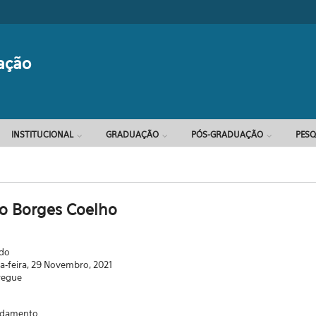
Formulário d
ação
INSTITUCIONAL
GRADUAÇÃO
PÓS-GRADUAÇÃO
PESQ
iao Borges Coelho
ado
-feira, 29 Novembro, 2021
regue
ndamento.