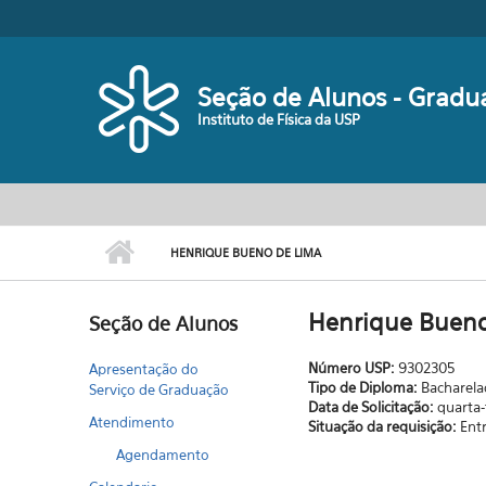
Pular para o conteúdo principal
Seção de Alunos - Gradu
Instituto de Física da USP
HENRIQUE BUENO DE LIMA
Henrique Bueno
Seção de Alunos
Número USP:
9302305
Apresentação do
Tipo de Diploma:
Bacharel
Serviço de Graduação
Data de Solicitação:
quarta-
Atendimento
Situação da requisição:
Ent
Agendamento