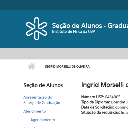
Pular para o conteúdo principal
Seção de Alunos - Gradu
Instituto de Física da USP
INGRID MORSELLI DE OLIVEIRA
Ingrid Morselli 
Seção de Alunos
Número USP:
6434905
Apresentação do
Tipo de Diploma:
Licenciatu
Serviço de Graduação
Data de Solicitação:
doming
Atendimento
Situação da requisição:
Ent
Agendamento