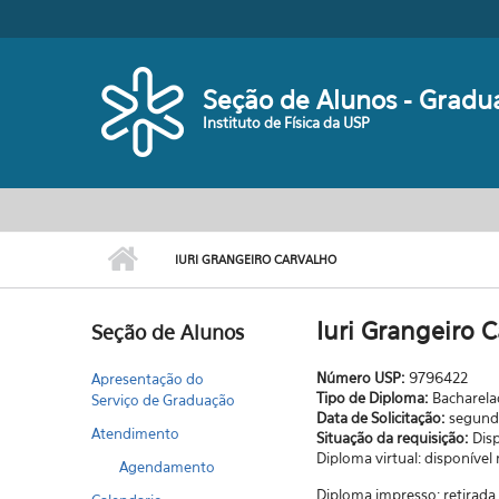
Pular para o conteúdo principal
Seção de Alunos - Gradu
Instituto de Física da USP
IURI GRANGEIRO CARVALHO
Iuri Grangeiro 
Seção de Alunos
Número USP:
9796422
Apresentação do
Tipo de Diploma:
Bacharel
Serviço de Graduação
Data de Solicitação:
segunda
Atendimento
Situação da requisição:
Dis
Diploma virtual: disponível
Agendamento
Diploma impresso: retirad