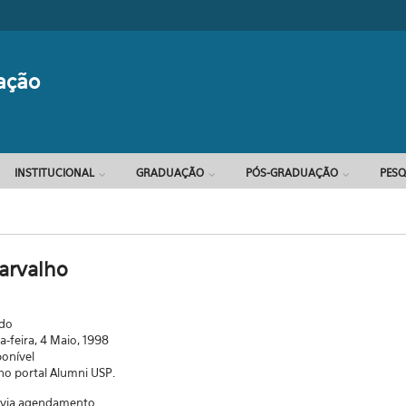
Formulário d
ação
INSTITUCIONAL
GRADUAÇÃO
PÓS-GRADUAÇÃO
PESQ
Carvalho
ado
-feira, 4 Maio, 1998
ponível
 no portal Alumni USP.
a via agendamento.