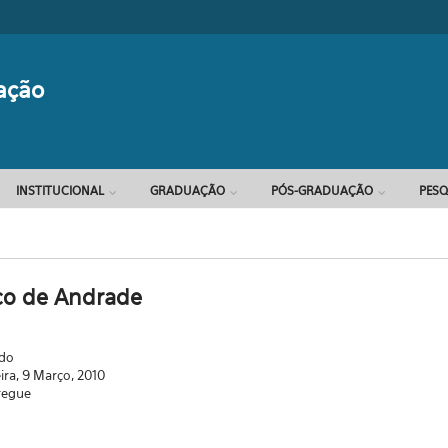
Formulário d
ação
INSTITUCIONAL
GRADUAÇÃO
PÓS-GRADUAÇÃO
PESQ
co de Andrade
ado
eira, 9 Março, 2010
regue