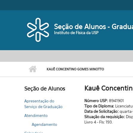
Pular para o conteúdo principal
Seção de Alunos - Gradu
Instituto de Física da USP
KAUÊ CONCENTINO GOMES MINOTTO
Kauê Concentin
Seção de Alunos
Número USP:
8941901
Apresentação do
Tipo de Diploma:
Licenciatu
Serviço de Graduação
Data de Solicitação:
quarta-
Atendimento
Situação da requisição:
Dis
Livro 4 - Fls: 193.
Agendamento