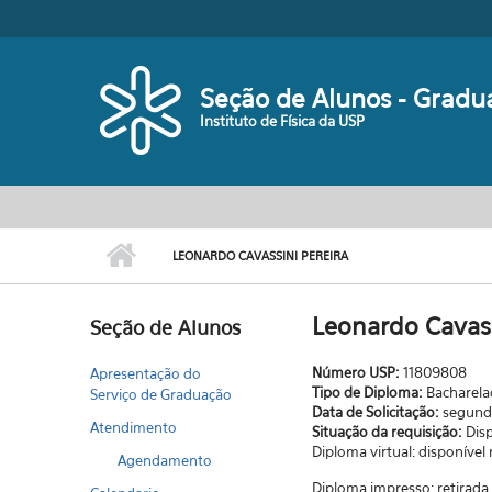
Pular para o conteúdo principal
Seção de Alunos - Gradu
Instituto de Física da USP
LEONARDO CAVASSINI PEREIRA
Leonardo Cavass
Seção de Alunos
Número USP:
11809808
Apresentação do
Tipo de Diploma:
Bacharel
Serviço de Graduação
Data de Solicitação:
segunda
Atendimento
Situação da requisição:
Dis
Diploma virtual: disponível
Agendamento
Diploma impresso: retirad