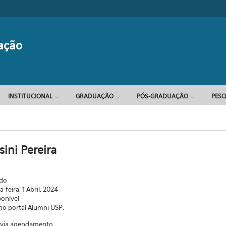
Formulário d
ação
INSTITUCIONAL
GRADUAÇÃO
PÓS-GRADUAÇÃO
PESQ
ini Pereira
ado
-feira, 1 Abril, 2024
ponível
 no portal Alumni USP.
a via agendamento.