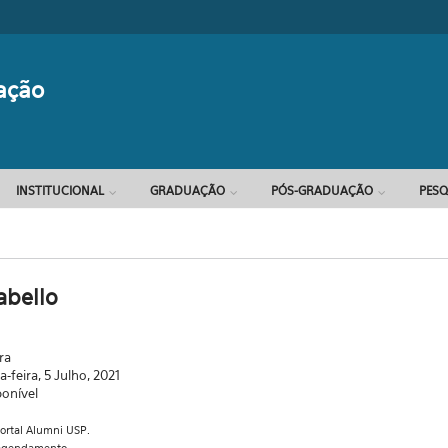
Formulário d
ação
INSTITUCIONAL
GRADUAÇÃO
PÓS-GRADUAÇÃO
PESQ
abello
ra
-feira, 5 Julho, 2021
ponível
portal Alumni USP.