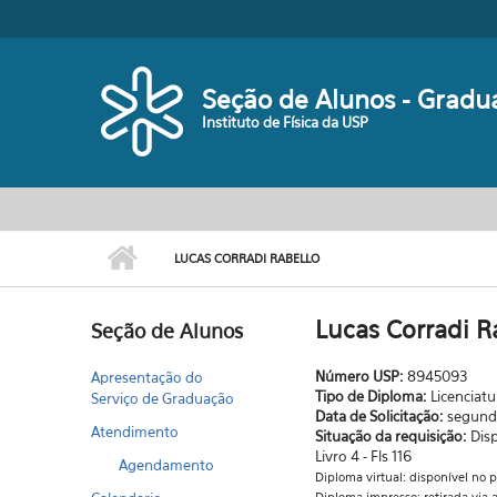
Pular para o conteúdo principal
Seção de Alunos - Gradu
Instituto de Física da USP
LUCAS CORRADI RABELLO
Lucas Corradi R
Seção de Alunos
Número USP:
8945093
Apresentação do
Tipo de Diploma:
Licenciatu
Serviço de Graduação
Data de Solicitação:
segunda
Atendimento
Situação da requisição:
Dis
Livro 4 - Fls 116
Agendamento
Diploma virtual: disponível no 