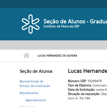
Pular para o conteúdo principal
Seção de Alunos - Gradu
Instituto de Física da USP
LUCAS HERNANDEZ DE OLIVEIRA
Lucas Hernandez
Seção de Alunos
Número USP:
10299479
Apresentação do
Tipo de Diploma:
Licenciatu
Serviço de Graduação
Data de Solicitação:
sexta-f
Atendimento
Situação da requisição:
Dis
Livro 4 - Fls: 194.
Agendamento