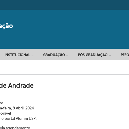
Formulário d
ação
INSTITUCIONAL
GRADUAÇÃO
PÓS-GRADUAÇÃO
PESQ
 de Andrade
ra
-feira, 8 Abril, 2024
ponível
 no portal Alumni USP.
a via agendamento.