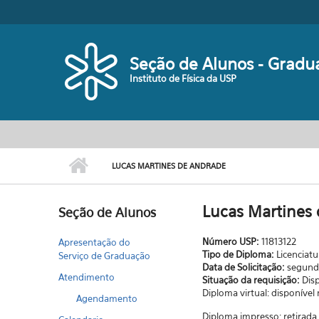
Pular para o conteúdo principal
Seção de Alunos - Gradu
Instituto de Física da USP
LUCAS MARTINES DE ANDRADE
Lucas Martines
Seção de Alunos
Número USP:
11813122
Apresentação do
Tipo de Diploma:
Licenciatu
Serviço de Graduação
Data de Solicitação:
segunda
Atendimento
Situação da requisição:
Dis
Diploma virtual: disponível
Agendamento
Diploma impresso: retirad