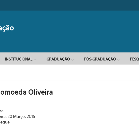
Formulário d
ação
INSTITUCIONAL
GRADUAÇÃO
PÓS-GRADUAÇÃO
PESQ
omoeda Oliveira
ra
eira, 20 Março, 2015
regue