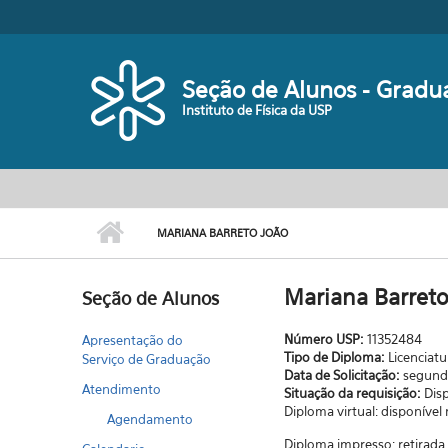
Pular para o conteúdo principal
Seção de Alunos - Gradu
Instituto de Física da USP
MARIANA BARRETO JOÃO
Mariana Barret
Seção de Alunos
Número USP:
11352484
Apresentação do
Tipo de Diploma:
Licenciatu
Serviço de Graduação
Data de Solicitação:
segunda
Atendimento
Situação da requisição:
Dis
Diploma virtual: disponível
Agendamento
Diploma impresso: retirad