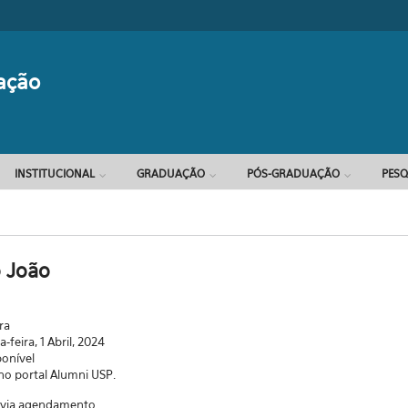
Formulário d
ação
INSTITUCIONAL
GRADUAÇÃO
PÓS-GRADUAÇÃO
PESQ
o João
ra
-feira, 1 Abril, 2024
ponível
 no portal Alumni USP.
a via agendamento.