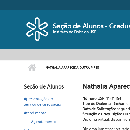
Pular para o conteúdo principal
Seção de Alunos - Gradu
Instituto de Física da USP
NATHALIA APARECIDA DUTRA PIRES
Nathalia Aparec
Seção de Alunos
Número USP:
11811454
Apresentação do
Tipo de Diploma:
Bacharel
Serviço de Graduação
Data de Solicitação:
segunda
Atendimento
Situação da requisição:
Dis
Diploma virtual: disponível
Agendamento
Diploma impresso: retirad