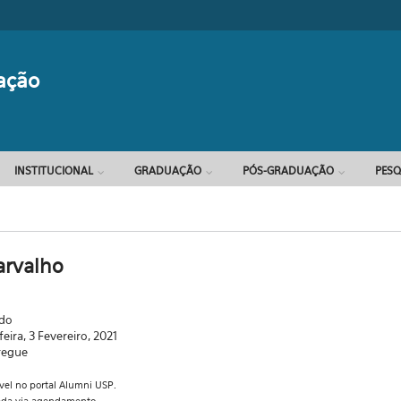
Formulário d
ação
INSTITUCIONAL
GRADUAÇÃO
PÓS-GRADUAÇÃO
PESQ
arvalho
ado
feira, 3 Fevereiro, 2021
regue
ível no portal Alumni USP.