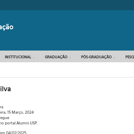
Formulário d
ação
INSTITUCIONAL
GRADUAÇÃO
PÓS-GRADUAÇÃO
PESQ
ilva
ra
eira, 15 Março, 2024
regue
 no portal Alumni USP.
 em 04/02/2025