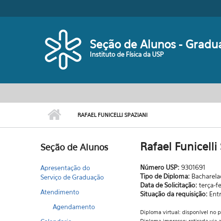
Pular para o conteúdo principal
Seção de Alunos - Gradu
Instituto de Física da USP
RAFAEL FUNICELLI SPAZIANI
Rafael Funicelli
Seção de Alunos
Número USP:
9301691
Apresentação do
Tipo de Diploma:
Bacharel
Serviço de Graduação
Data de Solicitação:
terça-f
Atendimento
Situação da requisição:
Ent
Agendamento
Diploma virtual: disponível no 