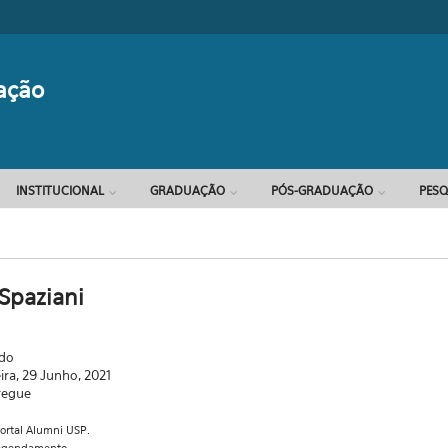
Formulário d
ação
INSTITUCIONAL
GRADUAÇÃO
PÓS-GRADUAÇÃO
PESQ
 Spaziani
ado
eira, 29 Junho, 2021
regue
portal Alumni USP.