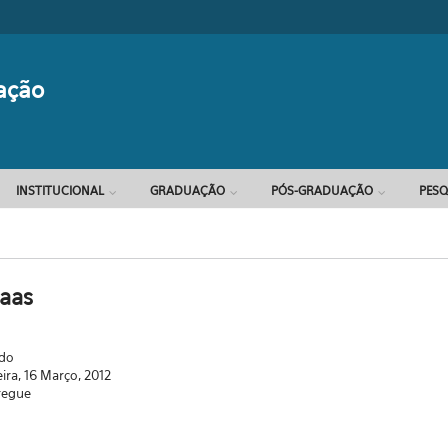
Formulário d
ação
INSTITUCIONAL
GRADUAÇÃO
PÓS-GRADUAÇÃO
PESQ
aas
ado
eira, 16 Março, 2012
regue